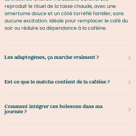
reproduit le rituel de la tasse chaude, avec une
amertume douce et un côté torréfié familier, sans
aucune excitation. Idéale pour remplacer le café du
soir ou réduire sa dépendance à la caféine.
Les adaptogènes, ça marche vraiment ?
Oui, mais par accumulation. Contrairement à la
caféine qui agit en 20 minutes, les plantes
Est-ce que le matcha contient de la caféine ?
adaptogènes (reishi, lion's mane, ashwagandha) ont
besoin de 2 à 3 semaines de consommation régulière
Oui. Le matcha contient de la caféine — environ 30 à
pour montrer leurs effets. Ce sont des actifs, pas des
70 mg par tasse selon le grade, contre 80-100 mg
Comment intégrer ces boissons dans ma
placebos.
journée ?
pour un espresso. La différence : la L-théanine du
matcha ralentit l'absorption, donnant une énergie
progressive sans pic ni crash.
Chaque produit est formulé pour un moment précis.
Matcha le matin pour un démarrage en douceur,