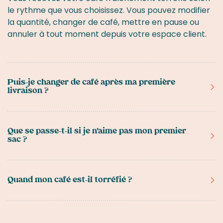
le rythme que vous choisissez. Vous pouvez modifier
la quantité, changer de café, mettre en pause ou
annuler à tout moment depuis votre espace client.
Puis-je changer de café après ma première
livraison ?
Oui. Vous pouvez changer votre café sélectionné
depuis votre espace client avant chaque nouvelle
Que se passe-t-il si je n'aime pas mon premier
sac ?
torréfaction.
On vous envoie un remplacement offert, sans poser
de questions. C'est notre engagement qualité.
Quand mon café est-il torréfié ?
Votre café est torréfié dans les 5 jours précédant
votre livraison pour garantir une fraîcheur maximale.