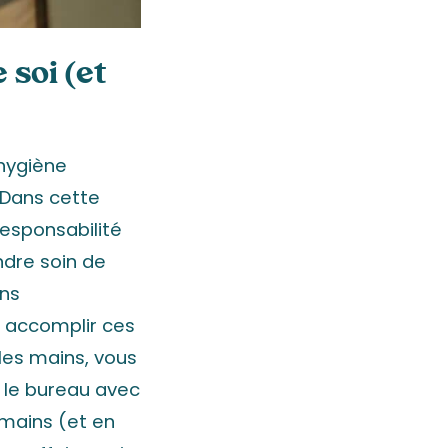
 soi (et
’hygiène
 Dans cette
responsabilité
ndre soin de
ins
à accomplir ces
les mains, vous
 le bureau avec
 mains (et en