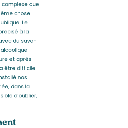
us complexe que
a même chose
ublique. Le
récisé à la
, avec du savon
alcoolique.
ure et après
 être difficile
nstallé nos
rée, dans la
ible d’oublier,
ment