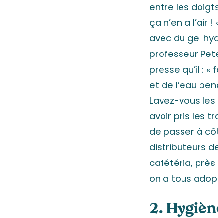
entre les doigt
ça n’en a l’air
avec du gel hyd
professeur Pete
presse qu’il : «
et de l’eau pe
Lavez-vous les
avoir pris les t
de passer à côt
distributeurs d
cafétéria, près
on a tous adopt
2. Hygièn