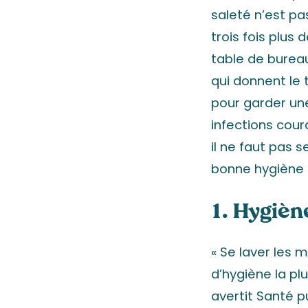
saleté n’est pa
trois fois plus
table de bureau
qui donnent le 
pour garder un
infections cour
il ne faut pas s
bonne hygiène a
1. Hygièn
« Se laver les 
d’hygiène la plu
avertit Santé p