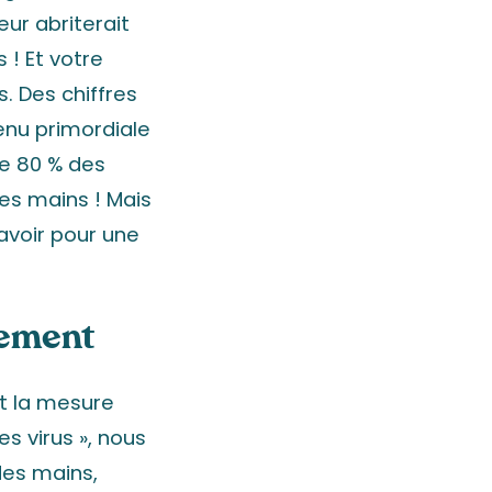
eur abriterait
 ! Et votre
. Des chiffres
enu primordiale
de 80 % des
les mains ! Mais
 avoir pour une
rement
st la mesure
es virus », nous
 des mains,