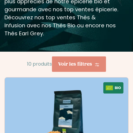
plus appréciés de notre épicerie bio et
gourmande avec nos
top ventes épicerie
.
Découvrez nos
top ventes Thés &
Infusion
avec nos
Thés Bio
ou encore nos
Thés Earl Grey
.
Voir les filtres
10 produits