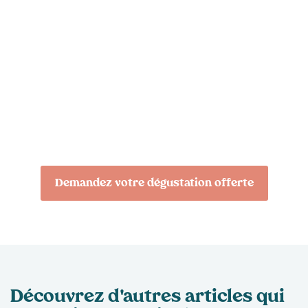
Profitez d'une
dégustation de nos eaux
micro-filtrées !
Notre équipe se fera un plaisir de vous rencontrer et
de vous présenter nos fontaines à eau.
Demandez votre dégustation offerte
Découvrez d'autres articles qui