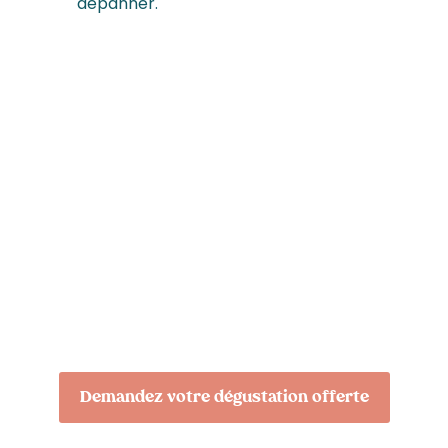
dépanner.
Profitez d'une
dégustation de nos eaux
micro-filtrées !
Notre équipe se fera un plaisir de vous rencontrer et
de vous présenter nos fontaines à eau.
Demandez votre dégustation offerte