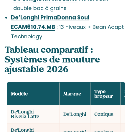
double bac à grains
De’Longhi PrimaDonna Soul
ECAM610.74.MB
: 13 niveaux + Bean Adapt
Technology
Tableau comparatif :
Systèmes de mouture
ajustable 2026
Type
Ni
Modèle
Marque
broyeur
de
De’Longhi
De’Longhi
Conique
13 
Rivelia Latte
De’Longhi