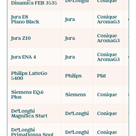
De’Longhi
Conique
13 
Dinamica FEB 3535
Jura E8
Conique
Jura
6 n
Piano Black
AromaG3
Conique
Jura Z10
Jura
7 n
AromaG3
Conique
Jura ENA 4
Jura
6 n
AromaG3
Philips LatteGo
Philips
Plat
12 
5400
Siemens EQ.6
Siemens
Conique
8 n
Plus
De’Longhi
De’Longhi
Conique
7 n
Magnifica Start
De’Longhi
De’Longhi
Conique
13 
PrimaDonna Soul