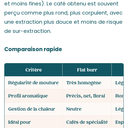
et moins fines). Le café obtenu est souvent
perçu comme plus rond, plus corpulent, avec
une extraction plus douce et moins de risque
de sur-extraction.
Comparaison rapide
Critère
Flat burr
Régularité de mouture
Très homogène
Légè
Profil aromatique
Précis, net, floral
Rond,
Gestion de la chaleur
Neutre
Légèr
Idéal pour
Cafés de spécialité
Espre