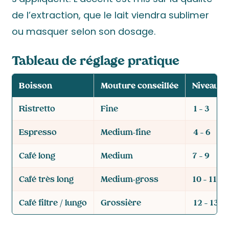
de l’extraction, que le lait viendra sublimer
ou masquer selon son dosage.
Tableau de réglage pratique
Boisson
Mouture conseillée
Niveau D
Ristretto
Fine
1 – 3
Espresso
Medium-fine
4 – 6
Café long
Medium
7 – 9
Café très long
Medium-gross
10 – 11
Café filtre / lungo
Grossière
12 – 13