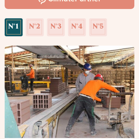
N°1
N°2
N°3
N°4
N°5