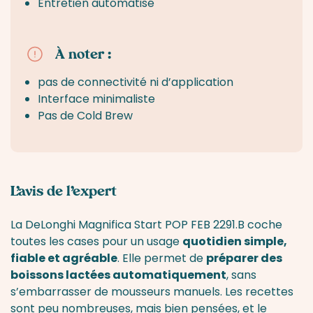
Température de percolation
3
Entretien automatisé
programmable
niveaux
À noter :
Interface
tactile rétroéclaire
pas de connectivité ni d’application
Rinçage des buses et détartrage automatiques
Interface minimaliste
Pas de Cold Brew
Chauffe tasse passif
L’avis de l’expert
La DeLonghi Magnifica Start POP FEB 2291.B coche
toutes les cases pour un usage
quotidien simple,
fiable et agréable
. Elle permet de
préparer des
boissons lactées automatiquement
, sans
s’embarrasser de mousseurs manuels. Les recettes
sont peu nombreuses, mais bien pensées, et le