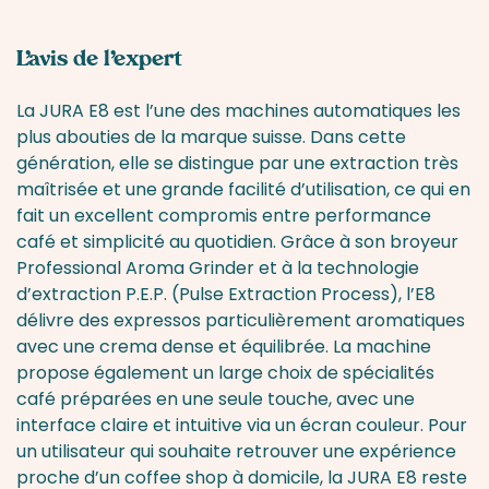
Arrêt automatique
L’avis de l’expert
Rinçage et détartrage en programmes
La JURA E8 est l’une des machines automatiques les
automatiques
plus abouties de la marque suisse. Dans cette
génération, elle se distingue par une extraction très
maîtrisée et une grande facilité d’utilisation, ce qui en
Grille égouttoir amovible
fait un excellent compromis entre performance
café et simplicité au quotidien. Grâce à son broyeur
Brosse de nettoyage
Professional Aroma Grinder et à la technologie
d’extraction P.E.P. (Pulse Extraction Process), l’E8
délivre des expressos particulièrement aromatiques
avec une crema dense et équilibrée. La machine
propose également un large choix de spécialités
café préparées en une seule touche, avec une
interface claire et intuitive via un écran couleur. Pour
un utilisateur qui souhaite retrouver une expérience
proche d’un coffee shop à domicile, la JURA E8 reste