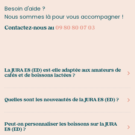
Besoin d'aide ?
Nous sommes là pour vous accompagner !
Contactez-nous au
09 80 80 07 03
La JURA E8 (ED) est-elle adaptée aux amateurs de
cafés et de boissons lactées ?
Oui. La
JURA E8 (ED)
est une machine à café à grain
premium capable de préparer jusqu’à
27
Quelles sont les nouveautés de la JURA E8 (ED) ?
spécialités
: espresso, café, americano, cappuccino,
latte macchiato, flat white, cortado, espresso
Cette nouvelle génération se distingue par ses trois
macchiato et bien d’autres. Son système lait
univers de préparation :
Hot Brew
pour les cafés
Peut-on personnaliser les boissons sur la JURA
automatique produit une mousse fine et onctueuse,
E8 (ED) ?
classiques,
Light Brew
pour une extraction plus
idéale pour les amateurs de boissons gourmandes.