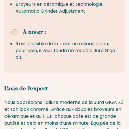
Broyeurs en céramique et technologie
Automatic Grinder Adjustment
Température de percolation programmable
Interface
Ecran tactile
À noter :
Il est possible de la relier au réseau d’eau,
Arrêt automatique
pour cela, il vous faudra le modèle Jura Giga
X3.
Rinçage et détartrage en programmes
automatiques
Grille égouttoir amovible
L’avis de l’expert
Brosse de nettoyage
Nous apprécions l’allure moderne de la Jura GIGA X3
et son look chromé. Grâce aux doubles broyeurs en
céramique et au P.E.P, chaque café est de grande
qualité et cela en moins d’une minute. Équipée de la