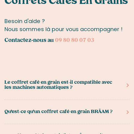
Coffrets Cafés En Grains
Besoin d'aide ?
Nous sommes là pour vous accompagner !
Contactez-nous au
09 80 80 07 03
Le coffret café en grain est-il compatible avec
les machines automatiques ?
Oui. Tous les cafés inclus dans nos coffrets sont
proposés en grains entiers, compatibles avec toutes
Qu’est-ce qu’un coffret café en grain BRÂAM ?
les machines à café automatiques (DeLonghi, Jura,
etc.) ainsi qu’avec les cafetières espresso manuelles
Un
coffret café en grain
BRÂAM est une sélection
et les méthodes douces. Chaque blend a son profil