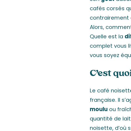
cafés corsés q
contrairement à
Alors, comment
Quelle est la
di
complet vous li
vous soyez équ
C’est quo
Le café noisett
française. Il s’a
moulu
ou fraîc
quantité de la
noisette, d’où 