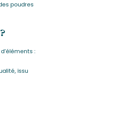
 des poudres
 ?
 d’éléments :
alité, issu