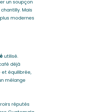
ter un soupçon
hantilly. Mais
s plus modernes
fé
utilisé.
café déjà
 et équilibrée,
, un mélange
roirs réputés