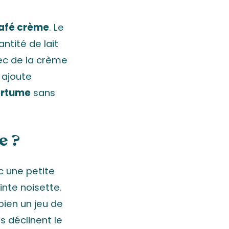
afé crème
. Le
ntité de lait
vec de la crème
n ajoute
rtume
sans
e ?
 une petite
inte noisette.
bien un jeu de
s déclinent le