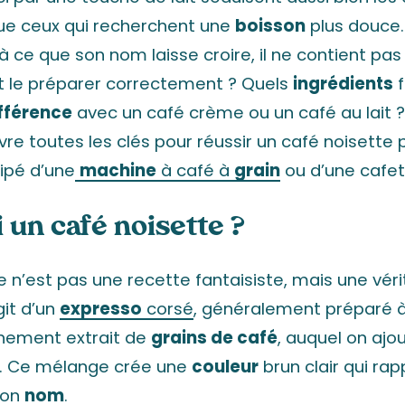
ue ceux qui recherchent une
boisson
plus douce.
 ce que son nom laisse croire, il ne contient pas
 le préparer correctement ? Quels
ingrédients
f
fférence
avec un café crème ou un café au lait 
vre toutes les clés pour réussir un café noisette p
ipé d’une
machine
à café à
grain
ou d’une cafeti
i un café noisette ?
e n’est pas une recette fantaisiste, mais une véri
git d’un
expresso
corsé
, généralement préparé à
hement extrait de
grains de café
, auquel on ajo
it. Ce mélange crée une
couleur
brun clair qui rap
son
nom
.