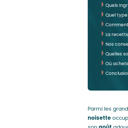
Quels ingr
Quel type 
Comment p
La recett
Nos conse
Quelles so
Où achete
Conclusion
Parmi les grand
noisette
occupe
son
goût
adouci