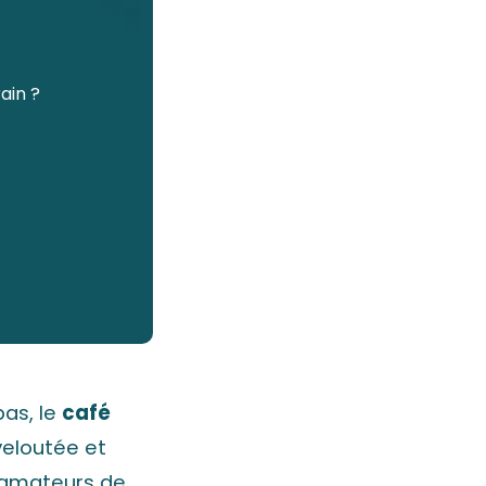
ain ?
pas, le
café
veloutée et
s amateurs de