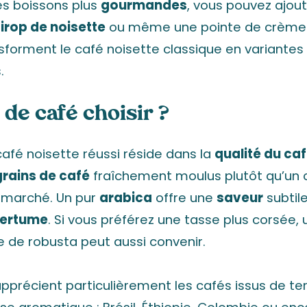
es boissons plus
gourmandes
, vous pouvez ajou
irop de noisette
ou même une pointe de crème c
nsforment le café noisette classique en variante
.
 de café choisir ?
café noisette réussi réside dans la
qualité du ca
grains de café
fraîchement moulus plutôt qu’un 
rmarché. Un pur
arabica
offre une
saveur
subtile
ertume
. Si vous préférez une tasse plus corsée
 de robusta peut aussi convenir.
précient particulièrement les cafés issus de ter