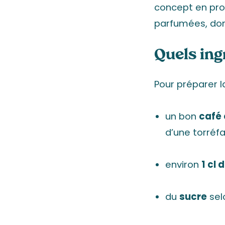
concept en pr
parfumées, don
Quels ing
Pour préparer l
un bon
café 
d’une torréf
environ
1 cl d
du
sucre
sel