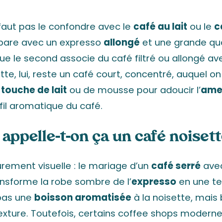
e faut pas le confondre avec le
café au lait
ou le
c
pare avec un expresso
allongé
et une grande qua
ue le second associe du café filtré ou allongé a
ette, lui, reste un café court, concentré, auquel o
e
touche de lait
ou de mousse pour adoucir l’
ame
fil aromatique du café.
appelle-t-on ça un café noisett
urement visuelle : le mariage d’un
café serré
avec
ansforme la robe sombre de l’
expresso
en une te
pas une
boisson aromatisée
à la noisette, mais 
exture. Toutefois, certains coffee shops moderne